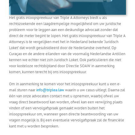
Het gratis inloopspreekuur van Triple A Attorneys biedt u als
rechtszoekende een laagdrempelige mogelijkheid om uw juridische
probleem voor te leggen aan een deskundige advocaat zonder dat
direct de meter begint te lopen. Het gratis inloopspreekuur van Triple A
Attorneys is te vergelijken met het in Nederland bekende ‘Juridisch
Loket’ dat wordt gesubsidieerd door de Nederlandse overheid. Op
Curaçao en de andere eilanden van de voormalig Nederlandse Antillen
kennen we echter niet zo’n Juridisch Loket. Ook particulieren die niet
voor kosteloze rechtsbijstand door Directie SOAW in aanmerking
komen, kunnen terecht bij ons inloopspreekuur.
Om in aanmerking te komen voor het inloopspreekuur kunt u een e-
mail sturen naar
info@triplea.law
waarin u uw casus uitlegt. Daarna zal
één van onze advocaten contact met u opnemen, waarbij ofwel uw
vraag direct beantwoord kan worden, ofwel kan een verwijzing plaats
vinden of een vervolgafspraak gemaakt worden buiten het
inloopspreekuur om, wanneer geen directe beantwoording van uw
vragen mogelijk is. Bij een eventuele vervolgafspraak zal de financiële
kant met u worden besproken.