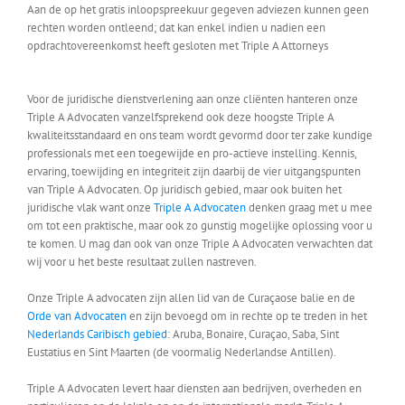
Aan de op het gratis inloopspreekuur gegeven adviezen kunnen geen
rechten worden ontleend; dat kan enkel indien u nadien een
opdrachtovereenkomst heeft gesloten met Triple A Attorneys
Voor de juridische dienstverlening aan onze cliënten hanteren onze
Triple A Advocaten vanzelfsprekend ook deze hoogste Triple A
kwaliteitsstandaard en ons team wordt gevormd door ter zake kundige
professionals met een toegewijde en pro-actieve instelling. Kennis,
ervaring, toewijding en integriteit zijn daarbij de vier uitgangspunten
van Triple A Advocaten. Op juridisch gebied, maar ook buiten het
juridische vlak want onze
Triple A Advocaten
denken graag met u mee
om tot een praktische, maar ook zo gunstig mogelijke oplossing voor u
te komen. U mag dan ook van onze Triple A Advocaten verwachten dat
wij voor u het beste resultaat zullen nastreven.
Onze Triple A advocaten zijn allen lid van de Curaçaose balie en de
Orde van Advocaten
en zijn bevoegd om in rechte op te treden in het
Nederlands Caribisch gebied
: Aruba, Bonaire, Curaçao, Saba, Sint
Eustatius en Sint Maarten (de voormalig Nederlandse Antillen).
Triple A Advocaten levert haar diensten aan bedrijven, overheden en