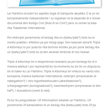
Lei Maritimo ta kubri tur aspekto legal di transporte akuatiko. E ta un lei
kompletamente independiente I su reglanan no ta depende di e leinan
documenta den Kodigo Civil (Buki di lei Civil?) pero su leinan ta basa
riba Tratadonan International.
Por ehèmpel ponementu di beslag riba un (barku/yate?) boto ta un
medio praktiko i efektivo pa por eksigi pago. Den kasonan asina’ki Triple
A Attorneys lo por yuda bo riba termino kòrtiko pa por pone beslag riba
un (barku/yate?) boto ku ta den awanan teritorial di nos Islanan.
Triple A Attorneys tin e eksperiensia nesesario pa por konsega bo di e
manera adekuá I por representá bo na momentu ku bo tin un disputa ku
tin di haber ku Lei Maritimo. Triple A Attorneys tin vinkulo ku varios otro
kompania, manera bankonan International, rederijen (empresanan di
nabegashon?) I otro hypotheekhouders (akreditadonan?),
scheepsagenten (konsignadonan?), havenbedrijven (empresanan di den
haf?), I stuwadoors (weet ik niet).
Pa tur bo preguntanan i òf informashon tokante Lei Maritimo, i òf
ponementu òf kanselashon di un beslag riba (barku/yate) boto òf pa