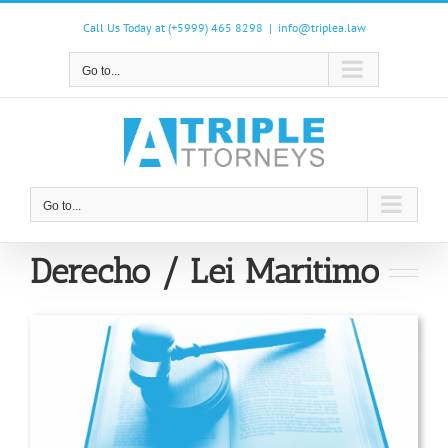
Skip
to
Call Us Today at (+5999) 465 8298
|
info@triplea.law
content
Go to...
Go to...
Derecho / Lei Maritimo