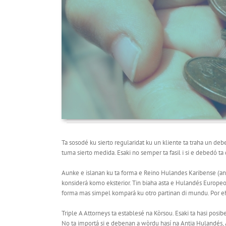
Ta sosodé ku sierto regularidat ku un kliente ta traha un debe
tuma sierto medida. Esaki no semper ta fasil i si e debedó ta d
Aunke e islanan ku ta forma e Reino Hulandes Karibense (an
konsiderá komo eksterior. Tin biaha asta e Hulandés Europeo
forma mas simpel kompará ku otro partinan di mundu. Por ehem
Triple A Attorneys ta establesé na Kòrsou. Esaki ta hasi pos
No ta importá si e debenan a wòrdu hasí na Antia Hulandés, 