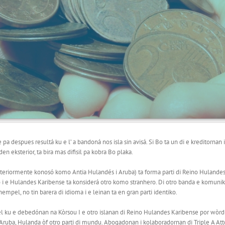
 pa despues resultá ku e l’ a bandoná nos isla sin avisá. Si Bo ta un di e kreditornan
en eksterior, ta bira mas difisil pa kobra Bo plaka.
teriormente konosó komo Antia Hulandés i Aruba) ta forma parti di Reino Hulandes,
 i e Hulandes Karibense ta konsiderá otro komo stranhero. Di otro banda e komunikas
pel, no tin barera di idioma i e leinan ta en gran parti identiko.
ibel ku e debedónan na Kòrsou I e otro islanan di Reino Hulandes Karibense por wòrdu
Aruba, Hulanda òf otro parti di mundu. Abogadonan i kolaboradornan di Triple A Att