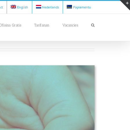
act
English
Nederlands
Papiamentu
Ofisina Gratis
Tarifanan
Vacancies