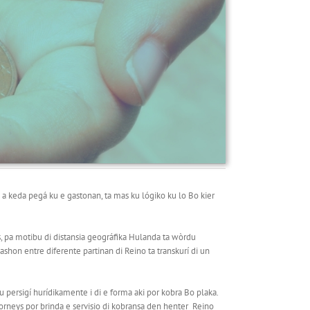
 i a keda pegá ku e gastonan, ta mas ku lógiko ku lo Bo kier
 pa motibu di distansia geográfika Hulanda ta wòrdu
hon entre diferente partinan di Reino ta transkurí di un
 persigí hurídikamente i di e forma aki por kobra Bo plaka.
orneys por brinda e servisio di kobransa den henter Reino