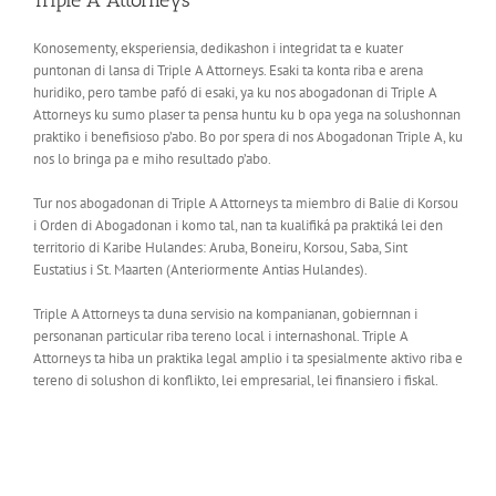
Triple A Attorneys
Konosementy, eksperiensia, dedikashon i integridat ta e kuater
puntonan di lansa di Triple A Attorneys. Esaki ta konta riba e arena
huridiko, pero tambe pafó di esaki, ya ku nos abogadonan di Triple A
Attorneys ku sumo plaser ta pensa huntu ku b opa yega na solushonnan
praktiko i benefisioso p’abo. Bo por spera di nos Abogadonan Triple A, ku
nos lo bringa pa e miho resultado p’abo.
Tur nos abogadonan di Triple A Attorneys ta miembro di Balie di Korsou
i Orden di Abogadonan i komo tal, nan ta kualifiká pa praktiká lei den
territorio di Karibe Hulandes: Aruba, Boneiru, Korsou, Saba, Sint
Eustatius i St. Maarten (Anteriormente Antias Hulandes).
Triple A Attorneys ta duna servisio na kompanianan, gobiernnan i
personanan particular riba tereno local i internashonal. Triple A
Attorneys ta hiba un praktika legal amplio i ta spesialmente aktivo riba e
tereno di solushon di konflikto, lei empresarial, lei finansiero i fiskal.