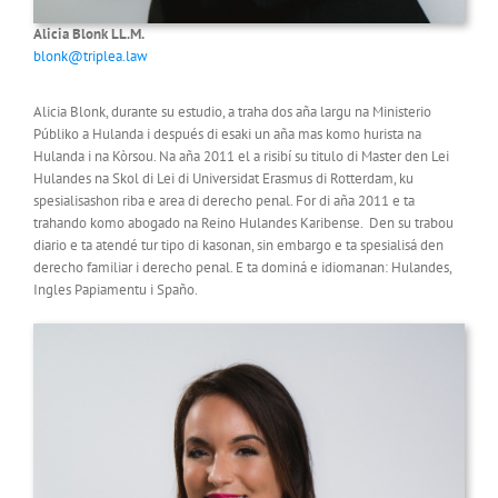
Alicia Blonk
LL.M.
blonk@triplea.law
Alicia Blonk, durante su estudio, a traha dos aña largu na Ministerio
Públiko a Hulanda i después di esaki un aña mas komo hurista na
Hulanda i na Kòrsou. Na aña 2011 el a risibí su titulo di Master den Lei
Hulandes na Skol di Lei di Universidat Erasmus di Rotterdam, ku
spesialisashon riba e area di derecho penal. For di aña 2011 e ta
trahando komo abogado na Reino Hulandes Karibense. Den su trabou
diario e ta atendé tur tipo di kasonan, sin embargo e ta spesialisá den
derecho familiar i derecho penal. E ta dominá e idiomanan: Hulandes,
Ingles Papiamentu i Spaño.