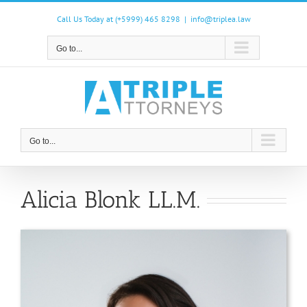
Skip
to
Call Us Today at (+5999) 465 8298
|
info@triplea.law
content
Go to...
Go to...
Alicia Blonk LL.M.