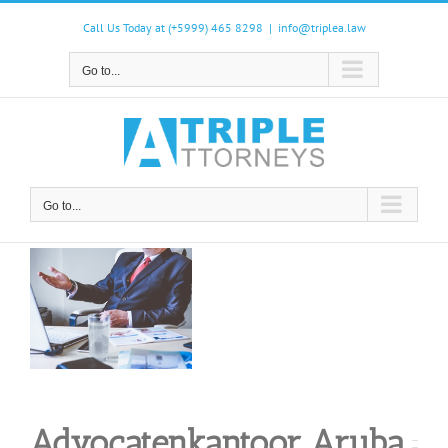
Skip
to
Call Us Today at (+5999) 465 8298
|
info@triplea.law
content
Go to...
Go to...
Advocatenkantoor Aruba