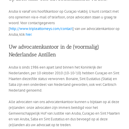
Aruba is vanaf ons hoofdkantoor op Curaçao vlakbij. U kunt contact met
ons opnemen via e-mail of telefoon, onze advocaten staan u graag te
woord. Voor contactgegevens
[
http://www.tripleattorneys.com/contact
] van uw advocatenkantoor op
Aruba, klik
hier
.
Uw advocatenkantoor in de (voormalig)
Nederlandse Antillen
Aruba is sinds 1986 een apart land binnen het Koninkrijk der
Nederlanden, per 10 oktober 2010 (10-10-’10) hebben Curaçao en Sint
Maarten diezelfde status verworven. Bonaire, Sint Eustatius (Statia) en
Saba zijn een onderdeel van Nederland geworden, ook wel Caribisch
Nederland genoemd.
Alle advocaten van ons advocatenkantoor kunnen u bijstaan op al deze
(ei)landen: onze advocaten zijn immers beëdigd voor het
Gemeenschappelijk Hof van Justitie van Aruba, Curaçao en Sint Maarten
en van Aruba, Saba en Sint Eustatius en dus bevoegd op al deze
(ei)landen als uw advocaat op te treden.